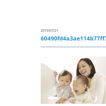
2019/07/21
60490fd4a3ae114b77ff