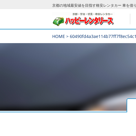
京都の地域最安値を目指す格安レンタカー 車を借
HOME
>
60490fd4a3ae114b77ff7f8ec54c